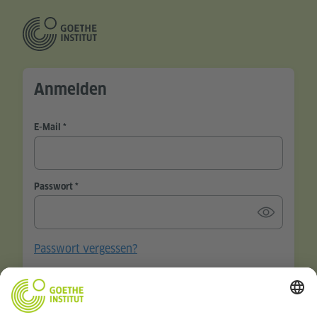
Anmelden
E-Mail
Passwort
Passwort vergessen?
Angemeldet bleiben?